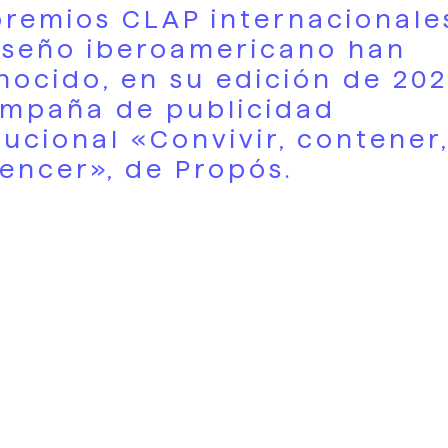
premios CLAP internacionale
iseño iberoamericano han
nocido, en su edición de 202
ampaña de publicidad
tucional «Convivir, contener
encer», de Propós.
, la Concejalía de Bienestar Animal aprobó u
rograma municipal para la protección y la
ión de la convivencia de las colonias felinas 
nicos municipales contactaron con Propós. 
 difundir una campaña de publicidad con la
r sus objetivos y sus contenidos. La campañ
dad institucional impactó a la población en