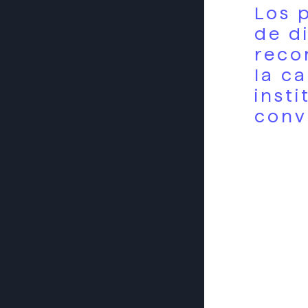
Los 
de d
reco
la c
insti
conv
En 2021
nuevo p
regulac
ciudad.
Los téc
crear y
explica
publici