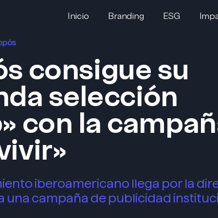
Inicio
Branding
ESG
Impa
ropós
s consigue su
nda selección
» con la campañ
ivir»
iento iberoamericano llega por la dir
a una campaña de publicidad instituc