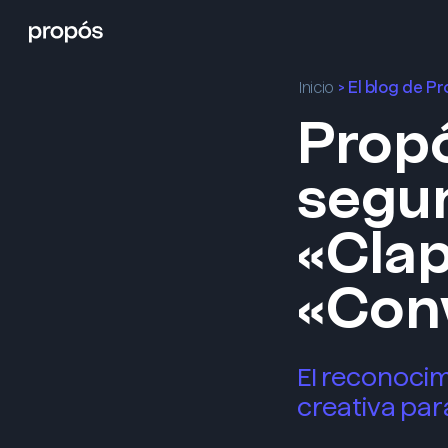
>
El blog de P
Inicio
Propó
segu
«Clap
«Conv
El reconocim
creativa par