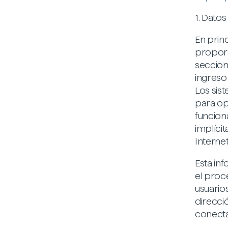
1. Dato
En princ
proporc
seccion
ingreso
Los sis
para op
funcion
implíci
Internet
Esta inf
el proc
usuarios
direcci
conectar