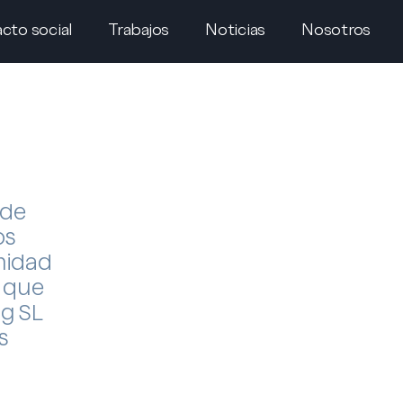
cto social
Trabajos
Noticias
Nosotros
 de
os
midad
s que
g SL
s