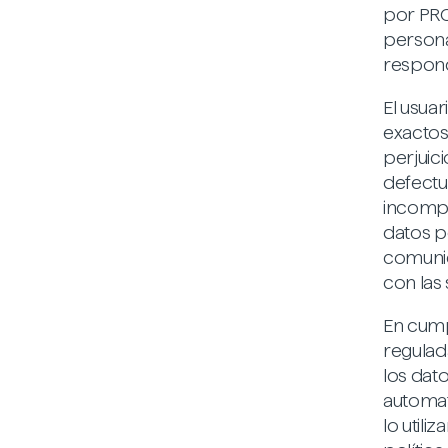
por PRO
persona
responde
El usua
exactos
perjuic
defectu
incompl
datos p
comunic
con las 
En cump
regulad
los dat
automat
lo utili