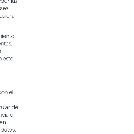
der las
 sea
lquiera
miento
ntas.
a
a este
con el
tular de
ncia o
 en
 datos,