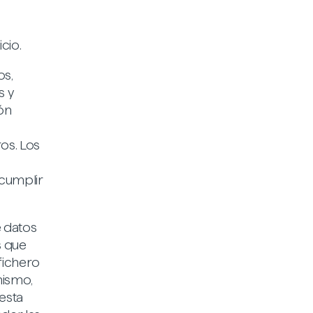
cio.
os,
s y
ón
os. Los
 cumplir
e datos
s que
fichero
mismo,
 esta