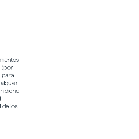
imientos
 (por
o para
ualquier
on dicho
d
d de los