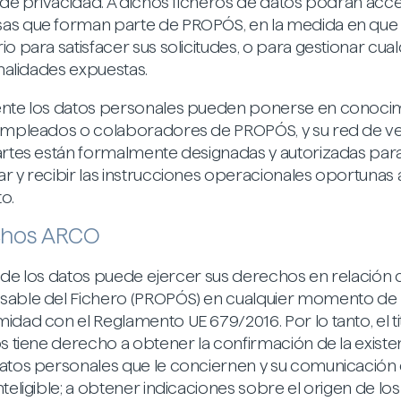
a de privacidad. A dichos ficheros de datos podrán acce
s que forman parte de PROPÓS, en la medida en que
o para satisfacer sus solicitudes, o para gestionar cua
inalidades expuestas.
nte los datos personales pueden ponerse en conoci
empleados o colaboradores de PROPÓS, y su red de ve
artes están formalmente designadas y autorizadas par
r y recibir las instrucciones operacionales oportunas 
o.
chos ARCO
ar de los datos puede ejercer sus derechos en relación 
able del Fichero (PROPÓS) en cualquier momento de
idad con el Reglamento UE 679/2016. Por lo tanto, el ti
os tiene derecho a obtener la confirmación de la existe
atos personales que le conciernen y su comunicación
teligible; a obtener indicaciones sobre el origen de los