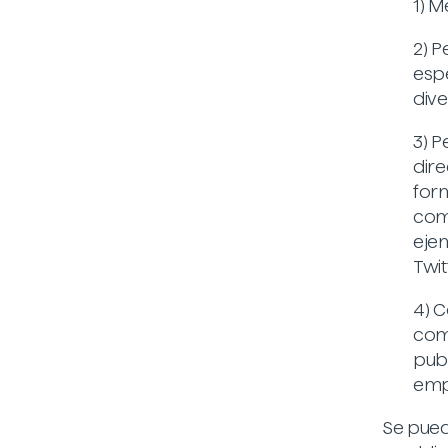
1) M
2) P
espe
dive
3) P
dire
for
com
ejem
Twit
4) C
come
publ
emp
Se pued