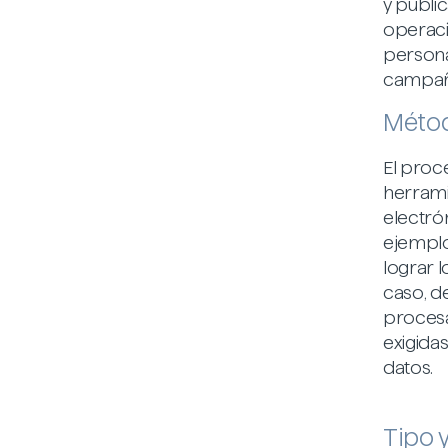
y publi
operaci
persona
campaña
Métod
El proc
herrami
electró
ejemplo
lograr l
caso, d
procesa
exigidas
datos.
Tipo 