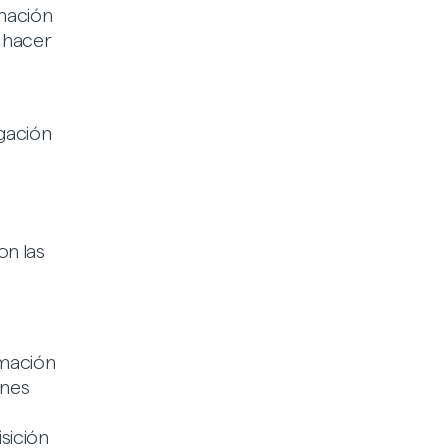
rmación
y hacer
gación
on las
rmación
ines
isición