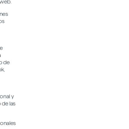
o web.
ones
os
de
a
o de
k,
onal y
 de las
ionales