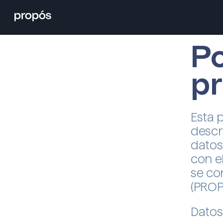
Po
pr
Esta 
descr
datos
con e
se co
(PROP
Datos