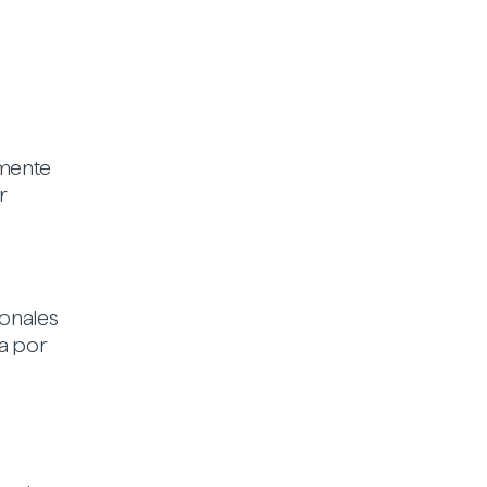
amente
r
sonales
da por