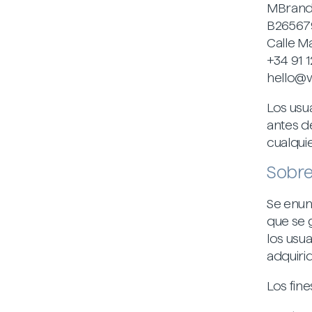
MBrand 
B26567
Calle M
+34 91
1
hello@
Los usu
antes d
cualquie
Sobre
Se enum
que se 
los usua
adquiri
Los fin