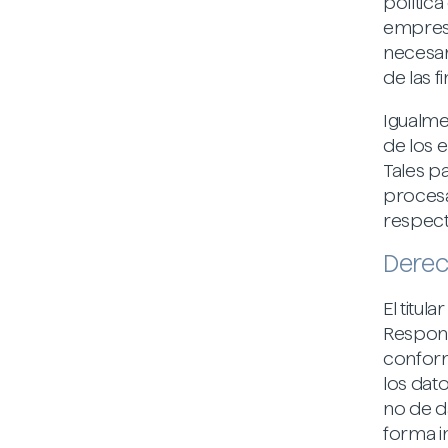
polític
empresa
necesari
de las f
Igualme
de los 
Tales p
procesa
respect
Dere
El titul
Respons
conform
los dat
no de d
forma in