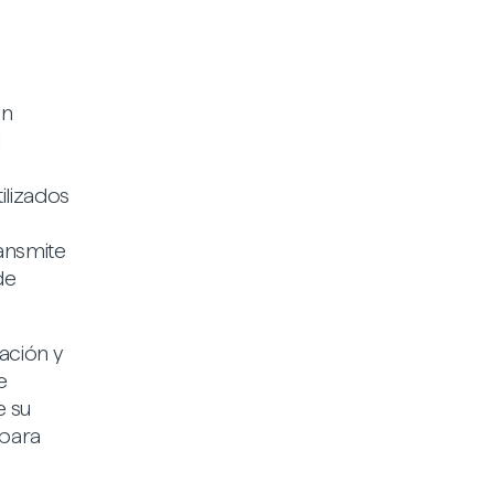
en
l
ilizados
ansmite
de
iación y
e
e su
 para