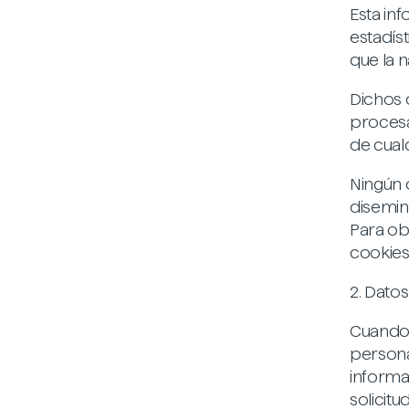
Esta in
estadíst
que la 
Dichos 
procesa
de cualq
Ningún 
disemin
Para ob
cookies
2. Dato
Cuando 
persona
informa
solicitu