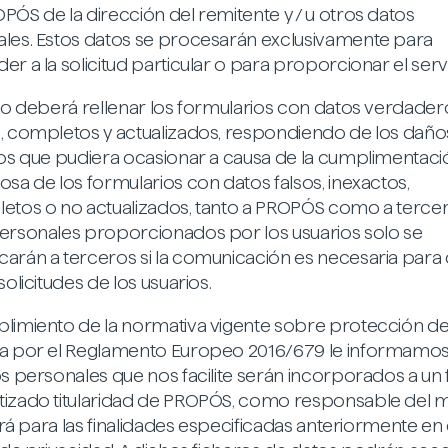
PÓS de la dirección del remitente y / u otros datos
les. Estos datos se procesarán exclusivamente para
r a la solicitud particular o para proporcionar el servi
rio deberá rellenar los formularios con datos verdader
, completos y actualizados, respondiendo de los daño
ios que pudiera ocasionar a causa de la cumplimentaci
osa de los formularios con datos falsos, inexactos,
etos o no actualizados, tanto a PROPÓS como a tercer
ersonales proporcionados por los usuarios solo se
arán a terceros si la comunicación es necesaria para
solicitudes de los usuarios.
limiento de la normativa vigente sobre protección d
a por el Reglamento Europeo 2016/679 le informamo
os personales que nos facilite serán incorporados a un 
izado titularidad de PROPÓS, como responsable del 
zará para las finalidades especificadas anteriormente en