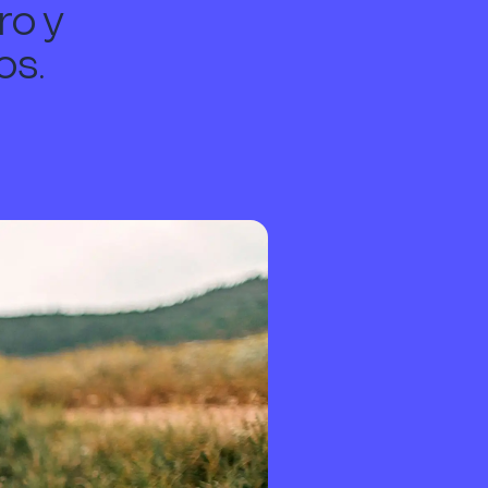
ro y
os.