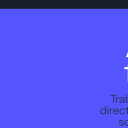
Tra
direc
s