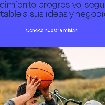
cimiento progresivo, segu
table a sus ideas y negoci
Conoce nuestra misión