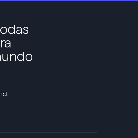
todas
ra
 mundo
nd.