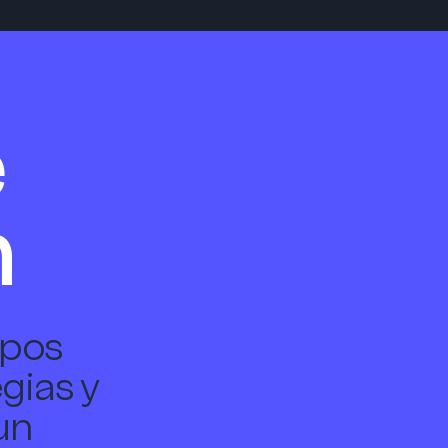
e
h
ipos
gias y
un