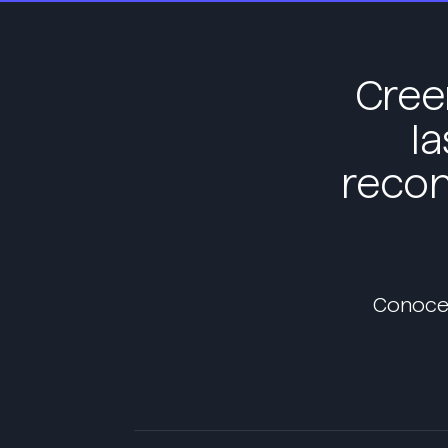
Cree
l
recon
Conoce 