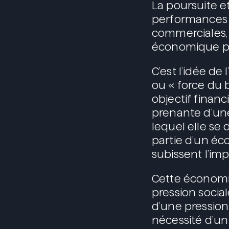
La poursuite e
performances e
commerciales, 
économique pou
C’est l’idée de
ou « force du
objectif financ
prenante d’un
lequel elle se
partie d’un éc
subissent l’imp
Cette économi
pression socia
d’une pression
nécessité d’u