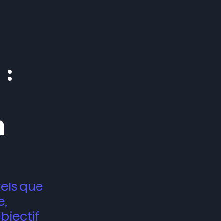
Menu
:
n
tels que
e,
bjectif