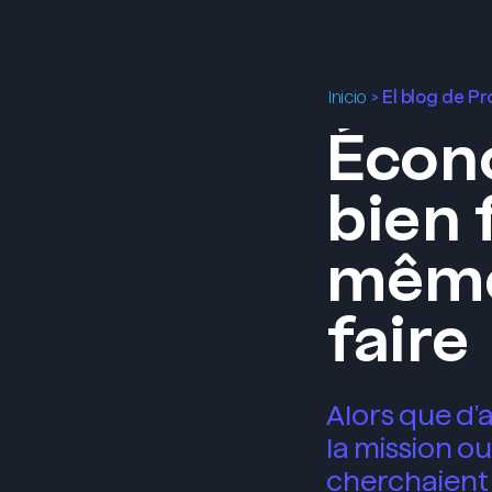
>
El blog de P
Inicio
Écono
bien f
même
faire
Alors que d'
la mission ou
cherchaient 