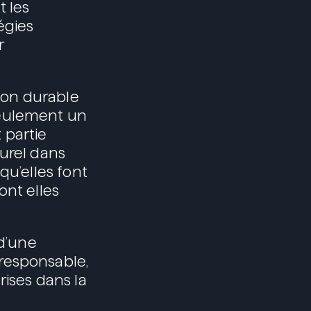
t les
égies
r
tion durable
seulement un
t partie
urel dans
qu’elles font
ont elles
d’une
responsable,
rises dans la