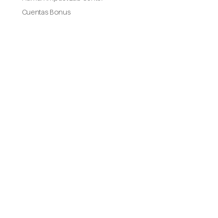
Cuentas Bonus
Portada
We are Propós
Servicios
Branding y diseño
Comunicación
Sostenibilidad
Criterios ESG
Derechos humanos
Impacto social
Portfolio