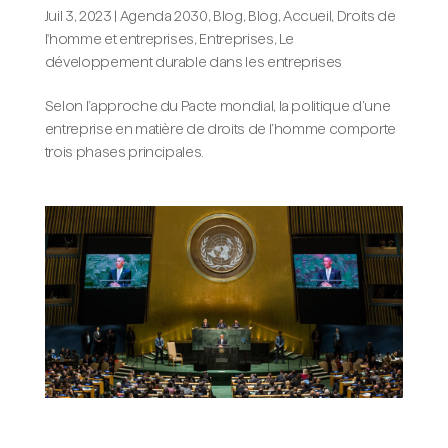
Juil 3, 2023
|
Agenda 2030
,
Blog
,
Blog, Accueil
,
Droits de
l'homme et entreprises
,
Entreprises
,
Le
développement durable dans les entreprises
Selon l’approche du Pacte mondial, la politique d’une
entreprise en matière de droits de l’homme comporte
trois phases principales.
Les principes directeurs des Nations