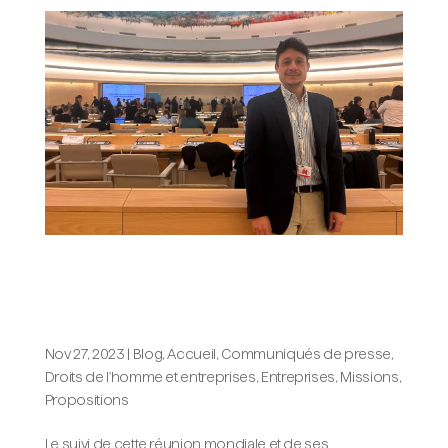
Propós participe au 12e Forum des
Nations unies sur les entreprises et les
droits de l’homme
Nov 27, 2023
|
Blog, Accueil
,
Communiqués de presse
,
Droits de l'homme et entreprises
,
Entreprises
,
Missions
,
Propositions
Le suivi de cette réunion mondiale et de ses