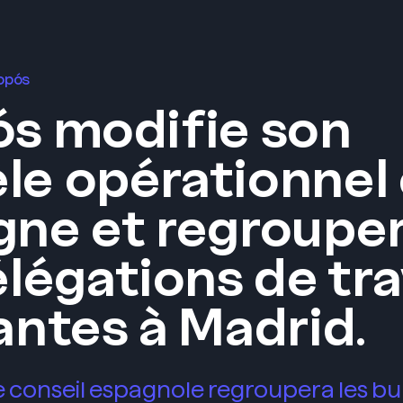
ropós
s modifie son
e opérationnel
gne et regroupe
élégations de tra
antes à Madrid.
e conseil espagnole regroupera les b