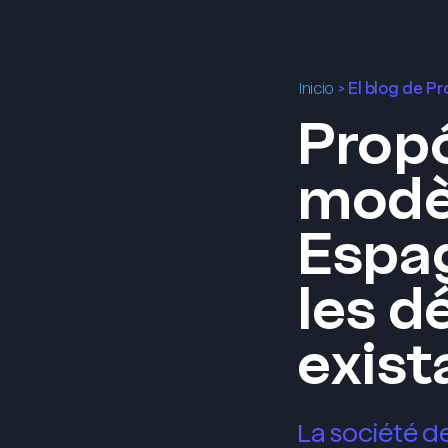
>
El blog de P
Inicio
Propó
modèl
Espa
les d
exist
La société d