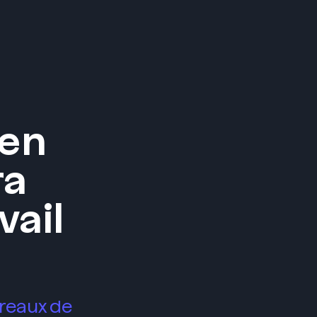
Menu
 en
ra
vail
ureaux de