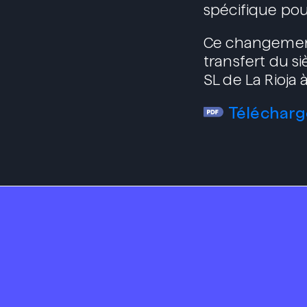
spécifique pou
Ce changement
transfert du s
SL de La Rioja 
Télécharg
Portada
Servicio
Branding
We are Propós
Comunic
Sostenibi
Criterios