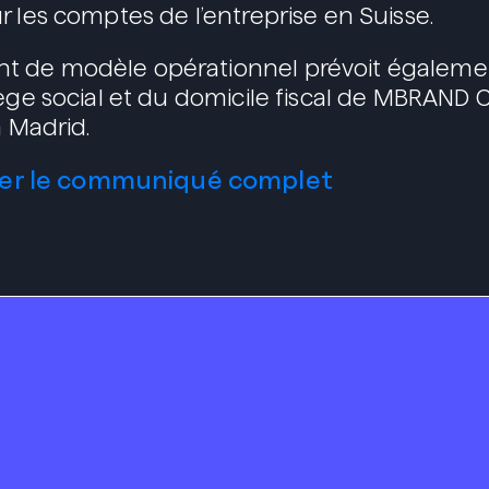
r les comptes de l’entreprise en Suisse.
 de modèle opérationnel prévoit égalemen
iège social et du domicile fiscal de MBRAND
à Madrid.
er le communiqué complet
s
Portfolio
 y diseño
Blog
ación
Contacto
lidad
 ESG