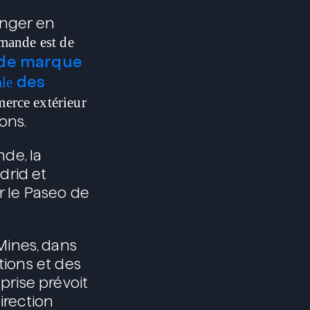
anger en
mande est de
de marque
des
ale
erce extérieur
ons.
de, la
drid et
r le Paseo de
Mines, dans
tions et des
prise prévoit
irection