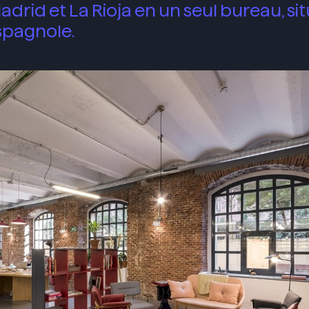
adrid et La Rioja en un seul bureau, si
espagnole.