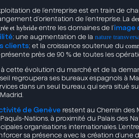
ploitation de l’entreprise est en train de ch
angement d’orientation de l’entreprise. La
de
image 
grée et hybride
entre les domaines de l’
lité
; une augmentation de la
nature transvers
s clients
; et la croissance soutenue du
comm
représente près de 90 % de toutes les opérati
à cette évolution du marché et de la deman
seil regroupera ses bureaux espagnols à Ma
rvices dans un seul bureau, qui sera situé su
 Madrid.
activité de Genève
restent au Chemin des 
 Paquîs-Nations, à proximité du Palais des Na
cipales organisations internationales. L’entre
enforcer sa présence avec la création d’une d