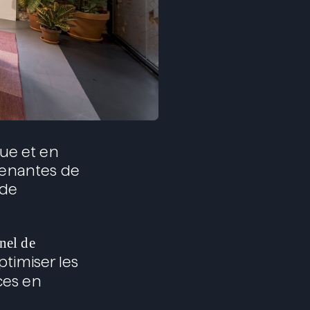
que et en
renantes de
 de
nel de
ptimiser les
ces en