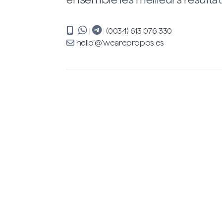
|
|
|
(0034) 613 076 330
hello’@’wearepropos.es