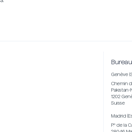
Bureau
Genève (S
Chemin de
Pakistan-
1202 Gen
Suisse
Madrid (E
P.º de la 
28046 Ma