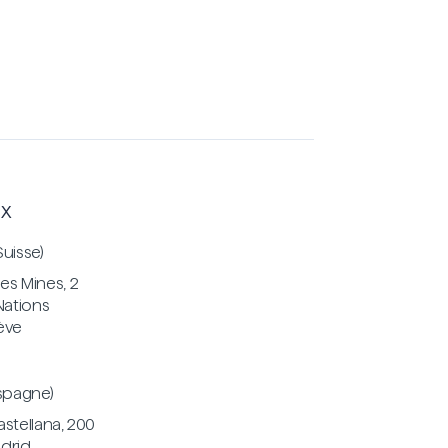
x
uisse)
s Mines, 2
Nations
ève
spagne)
Castellana, 200
drid