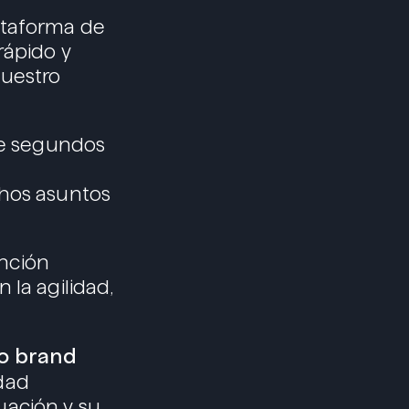
ataforma de
rápido y
nuestro
de segundos
chos asuntos
nción
 la agilidad,
o brand
idad
uación y su