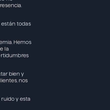
resencia.
 están todas
demia. Hemos
e la
ertidumbres
ar bien y
lientes, nos
ruido y esta