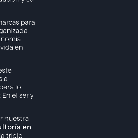
marcas para
ganizada,
conomía
 vida en
este
s a
pera lo
En el ser y
r nuestra
ltoría en
a triple