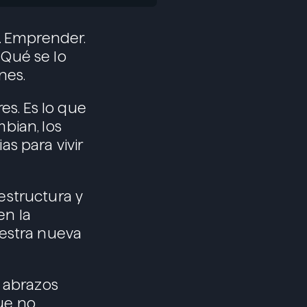
l. Emprender.
 Qué se lo
nes.
s. Es lo que
bian, los
s para vivir
estructura y
en la
uestra nueva
s abrazos
ue no