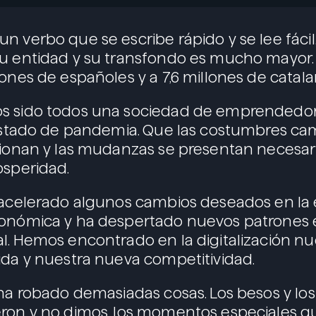
n verbo que se escribe rápido y se lee fáci
u entidad y su transfondo es mucho mayor.
lones de españoles y a 7,6 millones de catala
s sido todos una sociedad de emprendedore
 Estado de pandemia. Que las costumbres cam
cionan y las mudanzas se presentan necesaria
osperidad.
 acelerado algunos cambios deseados en la 
conómica y ha despertado nuevos patrones 
l. Hemos encontrado en la digitalización n
ida y nuestra nueva competitividad.
 ha robado demasiadas cosas. Los besos y lo
eron y no dimos, los momentos especiales q