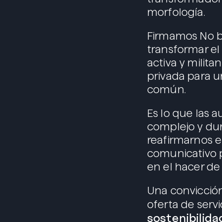
morfología.
Firmamos No b
transformar el
activa y milita
privada para u
común.
Es lo que las 
complejo y dur
reafirmarnos 
comunicativo p
en el hacer de
Una convicción
oferta de serv
sostenibilida