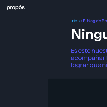
>
El blog de P
Inicio
Ning
Es este nue
acompañarle
lograr que 