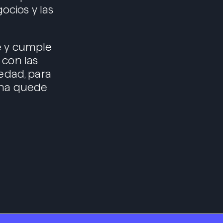
ocios y las
e y cumple
 con las
edad, para
ona quede