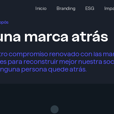
Inicio
Branding
ESG
Impa
ropós
una marca atrás
stro compromiso renovado con las ma
s para reconstruir mejor nuestra soc
ninguna persona quede atrás.