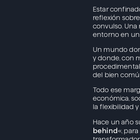
Estar confinad
reflexión sobr
convulso. Una 
entorno en un 
Un mundo dond
y donde, con m
procedimental 
del bien común
Todo ese marg
económica, soc
la flexibilidad
Hace un año su
behind
«, par
transformadora