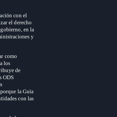
ación con el
zar el derecho
 gobierno, en la
inistraciones y
zar como
a los
ribuye de
sus ODS
ón
 porque la Guía
tidades con las