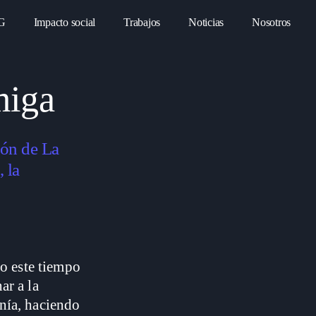
G
Impacto social
Trabajos
Noticias
Nosotros
miga
ión de La
 la
o este tiempo
ar a la
anía, haciendo