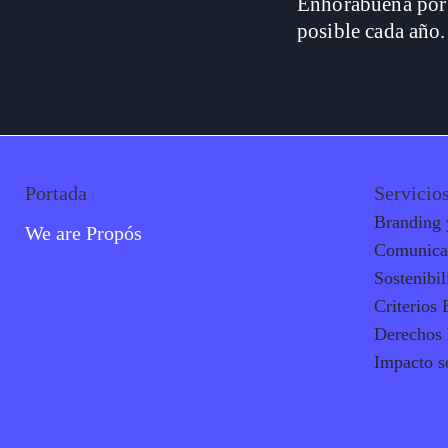
Enhorabuena por 
posible cada año.
Portada
Servicio
Branding 
We are Propós
Comunica
Sostenibil
Criterios
Derechos
Impacto s