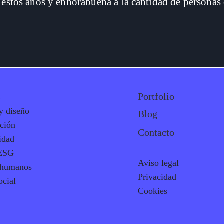
estos años y enhorabuena a la cantidad de personas 
s
Portfolio
y diseño
Blog
ción
Contacto
idad
 ESG
Aviso legal
 humanos
Privacidad
ocial
Cookies