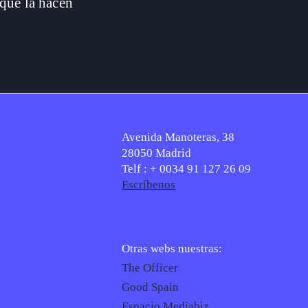
que la hacen
Avenida Manoteras, 38
28050 Madrid
Telf : + 0034 91 127 26 09
Escríbenos
Otras webs nuestras:
The Officer
Good Spain
Espacio Mediabiz