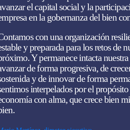
avanzar el capital social y la participac
empresa en la gobernanza del bien c
Contamos con una organización resilien
estable y preparada para los retos de n
próximo. Y permanece intacta nuestra
avanzar de forma progresiva, de crece
sostenida y de innovar de forma perm
sentimos interpelados por el propósito
economía con alma, que crece bien mie
bien.
Mario Martínez, director ejecutivo.