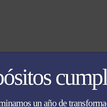
pós
itos cump
minamos un año de transforma