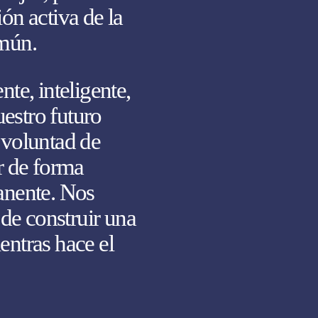
ión activa de la
omún.
te, inteligente,
uestro futuro
 voluntad de
r de forma
anente. Nos
 de construir una
ntras hace el