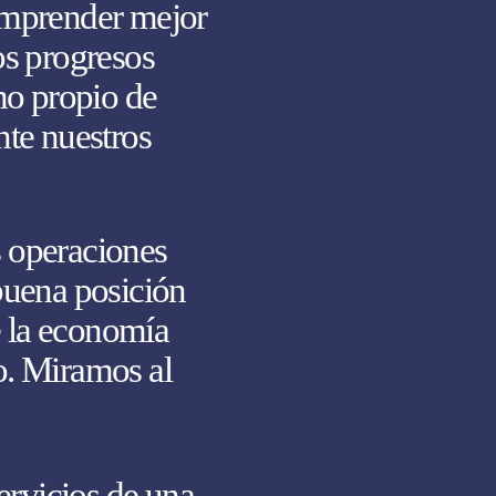
comprender mejor
os progresos
o propio de
nte nuestros
s operaciones
buena posición
de la economía
o. Miramos al
rvicios de una