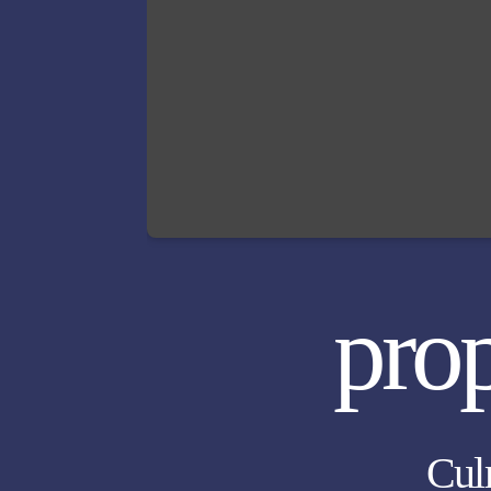
pro
Cul