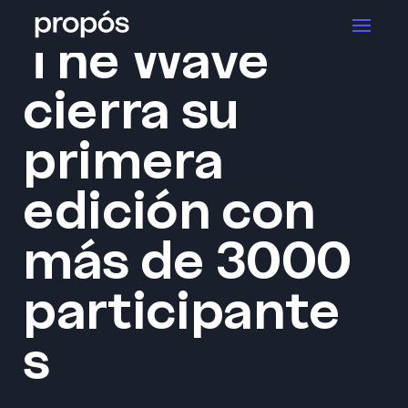
>
El blog de Propós
Inicio
The Wave
cierra su
primera
edición con
más de 3000
participante
s