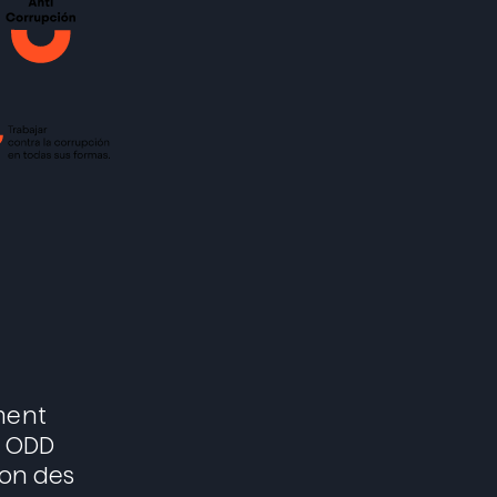
ment
s ODD
ion des