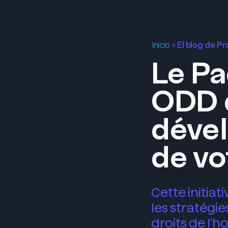
>
El blog de P
Inicio
Le Pa
ODD d
déve
de vo
Cette initiat
les stratégie
droits de l'