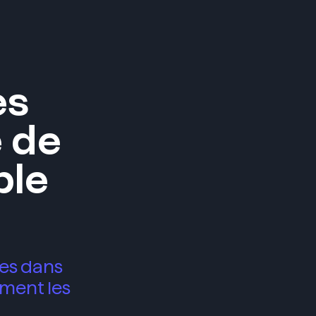
Menu
es
e de
ble
pes dans
ement les