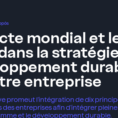
ropós
cte mondial et l
ans la stratégi
loppement dura
tre entreprise
ive promeut l'intégration de dix princi
s des entreprises afin d'intégrer plein
homme et le développement durable.