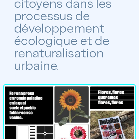
citoyens dans les
processus de
développement
écologique et de
renaturalisation
urbaine.