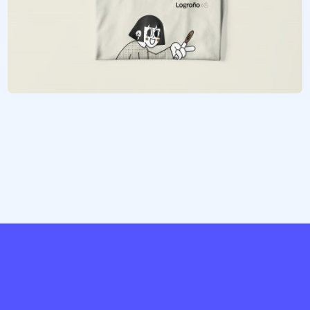
Portada
We are Propós