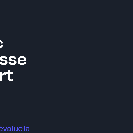
Menu
c
osse
rt
évalue la