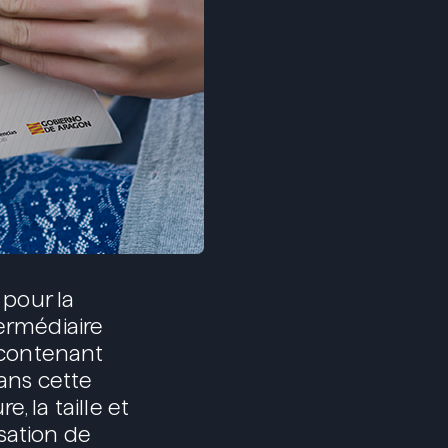
 pour la
termédiaire
t contenant
dans cette
, la taille et
isation de