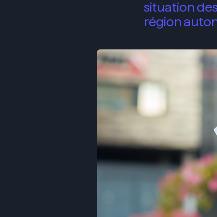
situation des
région auto