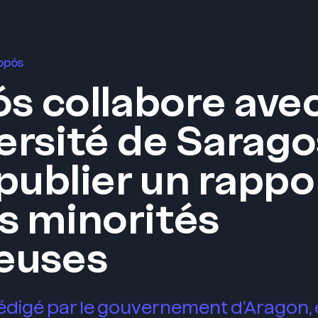
ropós
s collabore ave
versité de Sarag
publier un rappo
es minorités
ieuses
rédigé par le gouvernement d'Aragon, 