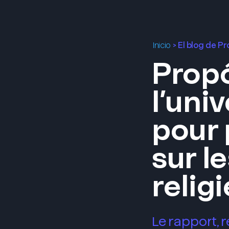
>
El blog de P
Inicio
Propó
l’uni
pour 
sur l
relig
Le rapport, 