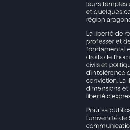
leurs temples e
et quelques con
région aragona
La liberté de re
professer et d
fondamental est
droits de l’homm
civils et polit
d’intolérance e
conviction. La 
dimensions et e
liberté d’expres
Pour sa publica
l’université d
communication