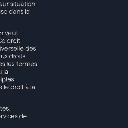
eur situation
use dans la
on veut
e droit
iverselle des
aux droits
tes les formes
u la
iples
le droit à la
tes,
ervices de