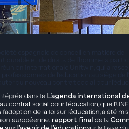
ociété espagnole de conseil en matière de
durable et de droits de l’homme, a partici
réunion internationale Unitwin, qui a rass
 professionnels de l’éducation au siège de l
cuter du nouveau contrat social pour l’éduc
L’agenda international d
 intégrée dans le
u contrat social pour l’éducation, que l’UN
l’adoption de la loi sur l’éducation, a été mi
rapport final
Comm
sion européenne.
de la
e sur l’avenir de l’éducation
sur la base d’