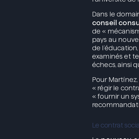
Dans le domai
conseil consu
de « mécanisme
pays au nouvea
de l’éducation
examinés et te
échecs, ainsi q
Pour Martínez,
« régir le cont
« fournir un s
recommandation
Le contrat soci