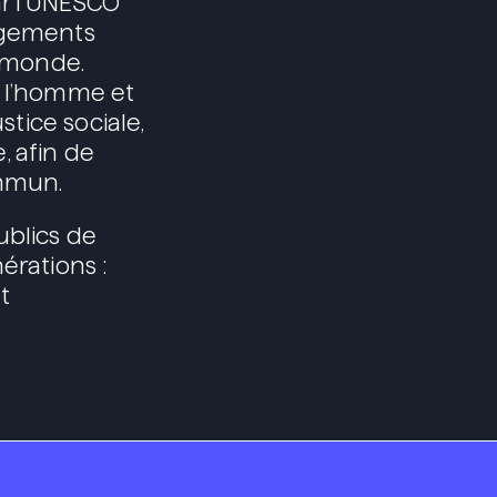
r l’UNESCO
angements
e monde.
e l’homme et
stice sociale,
e, afin de
ommun.
ublics de
érations :
t