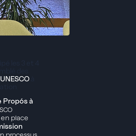
pé les 3 et 4
emblé des
’
UNESCO
à
ation.
e Propós à
ESCO
s en place
ission
un processus