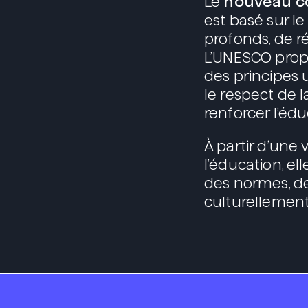
nouveau co
Le
est basé sur l
profonds, de ré
L’UNESCO propo
des principes u
le respect de la
renforcer l’éd
À partir d’une
l’éducation, e
des normes, de
culturellement