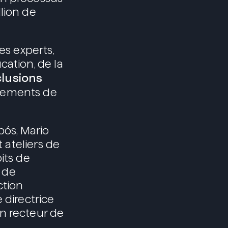
lion de
es experts,
cation, de la
lusions
ndements de
pós, Mario
t ateliers de
its de
 de
ction
 directrice
n recteur de