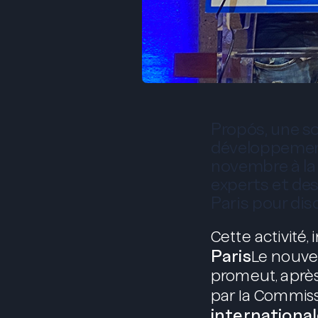
Propós, une s
développement 
novembre à la 
experts et des
Paris pour dis
Cette activité,
Paris
Le nouvea
promeut, après 
par la Commis
international