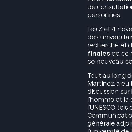
de consultatio
personnes.
Les 3 et 4 nove
des universita
recherche et 
finales
de ce 
ce nouveau con
Tout au long d
Martinez, a eu 
discussion sur
l’homme et la
l’UNESCO, tels q
Communication 
générale adjoi
l’université d