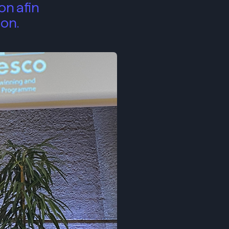
on afin
ion.