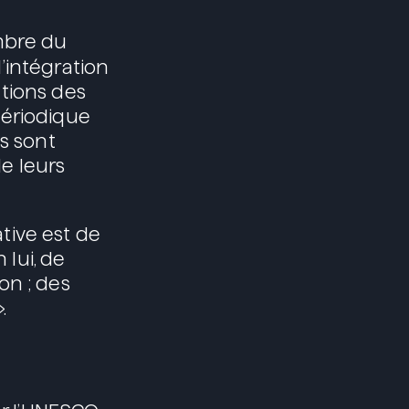
mbre du
 l’intégration
tions des
périodique
s sont
e leurs
tive est de
 lui, de
on ; des
.