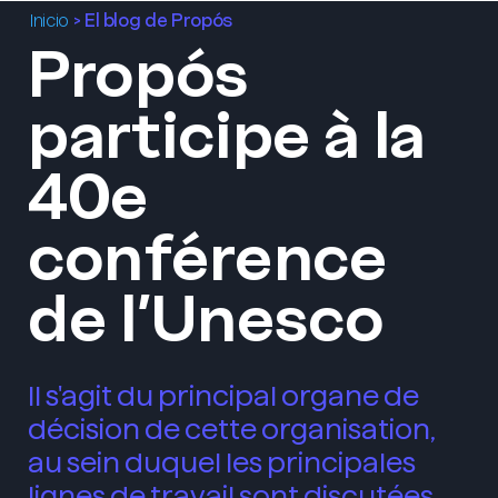
>
El blog de Propós
Inicio
Propós
Menu
participe à la
40e
conférence
de l’Unesco
Il s'agit du principal organe de
décision de cette organisation,
au sein duquel les principales
lignes de travail sont discutées