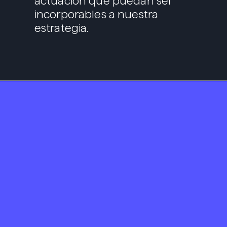
actuación que puedan ser
incorporables a nuestra
estrategia.
Portada
We are Propós
Servicios
Branding y diseño
Comunicación
Sostenibilidad
Criterios ESG
Derechos humanos