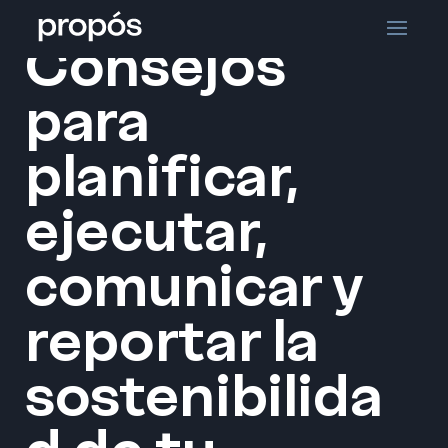
>
El blog de Propós
Inicio
Consejos
para
planificar,
ejecutar,
comunicar y
reportar la
sostenibilida