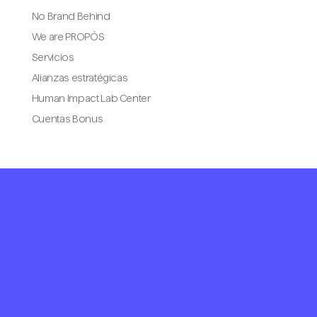
No Brand Behind
We are PROPÓS
Servicios
Alianzas estratégicas
Human Impact Lab Center
Cuentas Bonus
Portada
We are Propós
Servicios
Branding y diseño
Comunicación