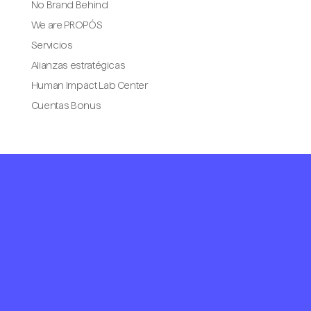
No Brand Behind
We are PROPÓS
Servicios
Alianzas estratégicas
Human Impact Lab Center
Cuentas Bonus
Portada
We are Propós
Servicios
Branding y diseño
Comunicación
Sostenibilidad