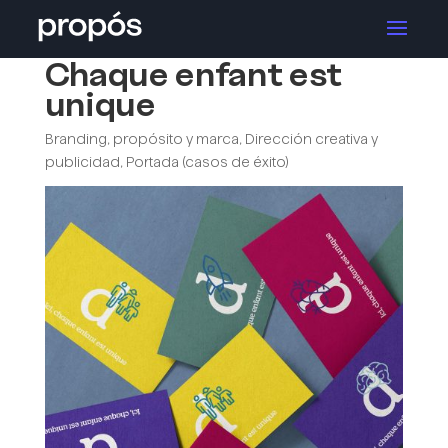
Chaque enfant est
unique
Branding, propósito y marca
,
Dirección creativa y
publicidad
,
Portada (casos de éxito)