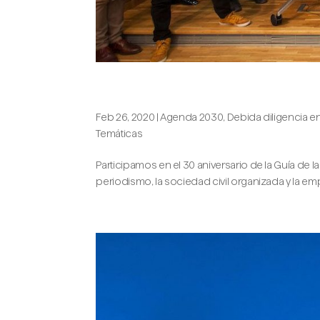
Los 30 años de una buena amiga
Feb 26, 2020
|
Agenda 2030
,
Debida diligencia
Temáticas
Participamos en el 30 aniversario de la Guía de l
periodismo, la sociedad civil organizada y la em