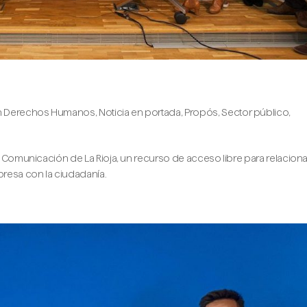
 en Derechos Humanos
,
Noticia en portada
,
Propós
,
Sector público
,
a Comunicación de La Rioja, un recurso de acceso libre para relacionar
presa con la ciudadanía.