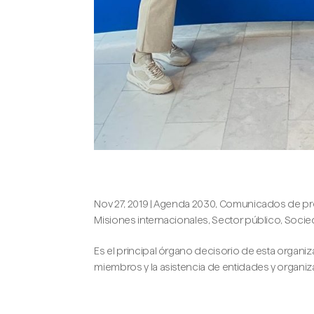
Propós participa en la 40ª Confe
Nov 27, 2019
|
Agenda 2030
,
Comunicados de pr
Misiones internacionales
,
Sector público
,
Socied
Es el principal órgano decisorio de esta organiz
miembros y la asistencia de entidades y organiza