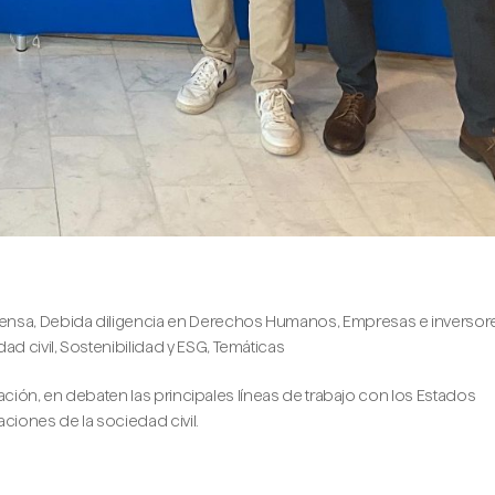
rencia de Unesco
ensa
,
Debida diligencia en Derechos Humanos
,
Empresas e inversor
ad civil
,
Sostenibilidad y ESG
,
Temáticas
ación, en debaten las principales líneas de trabajo con los Estados
ciones de la sociedad civil.