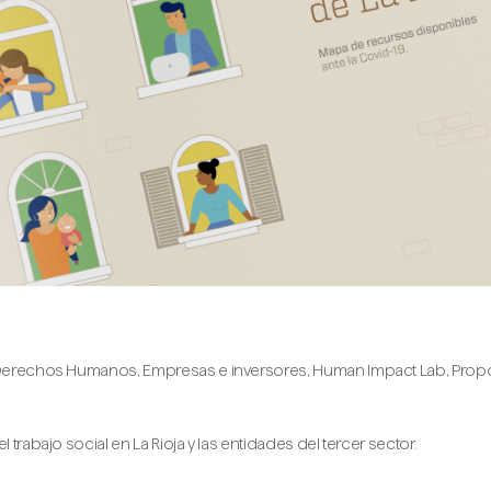
una guía social para los trabajadores sociales
n Derechos Humanos
,
Empresas e inversores
,
Human Impact Lab
,
Prop
 trabajo social en La Rioja y las entidades del tercer sector.