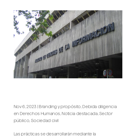
Propós y la Complutense de Madrid:
una alianza para el impacto social
Nov 6, 2023
|
Branding y propósito
,
Debida diligencia
en Derechos Humanos
,
Noticia destacada
,
Sector
público
,
Sociedad civil
Las prácticas se desarrollarán mediante la