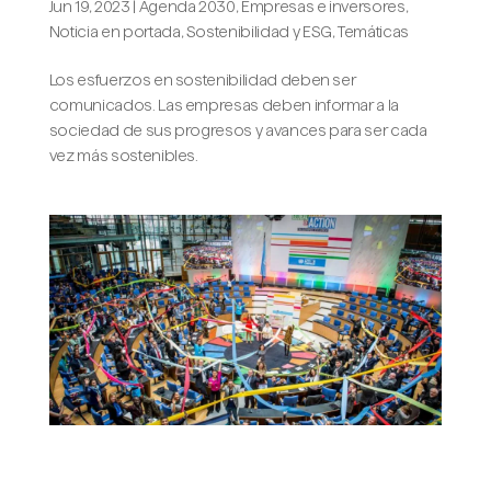
Jun 19, 2023
|
Agenda 2030
,
Empresas e inversores
,
Noticia en portada
,
Sostenibilidad y ESG
,
Temáticas
Los esfuerzos en sostenibilidad deben ser
comunicados. Las empresas deben informar a la
sociedad de sus progresos y avances para ser cada
vez más sostenibles.
Los ODS: ¿Por qué son tan