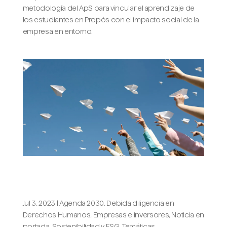
metodología del ApS para vincular el aprendizaje de
los estudiantes en Propós con el impacto social de la
empresa en entorno.
3 fases clave para la política de
derechos humanos de tu empresa
Jul 3, 2023
|
Agenda 2030
,
Debida diligencia en
Derechos Humanos
,
Empresas e inversores
,
Noticia en
portada
,
Sostenibilidad y ESG
,
Temáticas