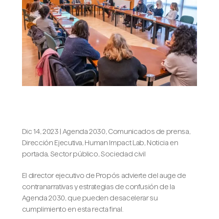
La familia y la información, líneas
del lab de Propós en 2024
Dic 14, 2023
|
Agenda 2030
,
Comunicados de prensa
,
Dirección Ejecutiva
,
Human Impact Lab
,
Noticia en
portada
,
Sector público
,
Sociedad civil
El director ejecutivo de Propós advierte del auge de
contranarrativas y estrategias de confusión de la
Agenda 2030, que pueden desacelerar su
cumplimiento en esta recta final.