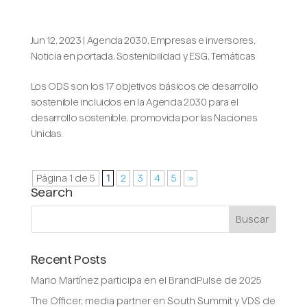
importantes y por qué incorporarlos
en tu estrategia empresarial?
Jun 12, 2023
|
Agenda 2030
,
Empresas e inversores
,
Noticia en portada
,
Sostenibilidad y ESG
,
Temáticas
Los ODS son los 17 objetivos básicos de desarrollo
sostenible incluidos en la Agenda 2030 para el
desarrollo sostenible, promovida por las Naciones
Unidas.
Página 1 de 5
1
2
3
4
5
»
Search
Recent Posts
Mario Martínez participa en el BrandPulse de 2025
The Officer, media partner en South Summit y VDS de